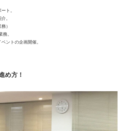
ポート。
紹介。
業務）
業務。
イベントの企画開催。
進め方！