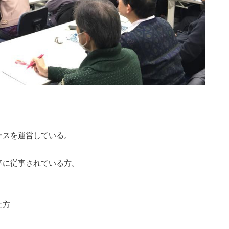
。
。
ースを運営している。
事に従事されている方。
た方