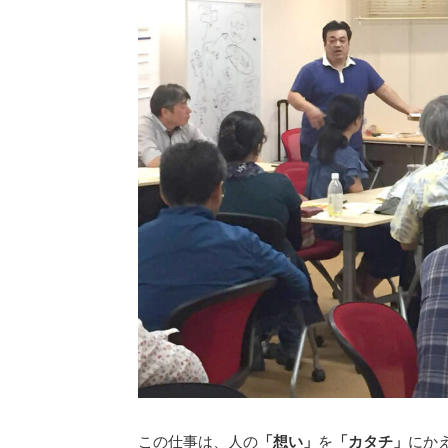
この仕事は、人の
「想い」
を
「カタチ」
にか